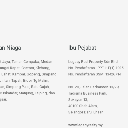
an Niaga
Ibu Pejabat
at Jaya, Taman Cempaka, Medan
Legacy Real Property Sdn Bhd
ungai Rapat, Chemor, Klebang,
No. Pendaftaran LPPEH: E(1) 1925
, Lahat, Kampar, Gopeng, Simpang
No. Pendaftaran SSM: 1342671-P
k Intan, Tapah, Bidor, Tg.Malim,
n, Simpang Pulai, Batu Gajah,
No. 20, Jalan Badminton 13/29,
ri Iskandar, Manjung, Taiping, dan
Tadisma Business Park,
sar.
Seksyen 13,
40100 Shah Alam,
Selangor Darul Ehsan.
www.legacyrealty.my