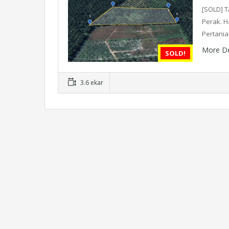
[SOLD] T
Perak. H
Pertani
More De
SOLD!
3.6 ekar