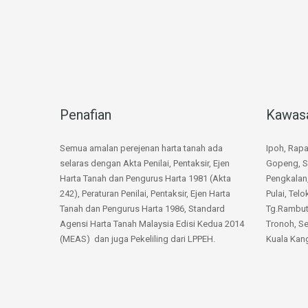
Penafian
Kawas
Semua amalan perejenan harta tanah ada
Ipoh, Rap
selaras dengan Akta Penilai, Pentaksir, Ejen
Gopeng, S
Harta Tanah dan Pengurus Harta 1981 (Akta
Pengkalan
242), Peraturan Penilai, Pentaksir, Ejen Harta
Pulai, Telo
Tanah dan Pengurus Harta 1986, Standard
Tg.Rambuta
Agensi Harta Tanah Malaysia Edisi Kedua 2014
Tronoh, Se
(MEAS) dan juga Pekeliling dari LPPEH.
Kuala Kang