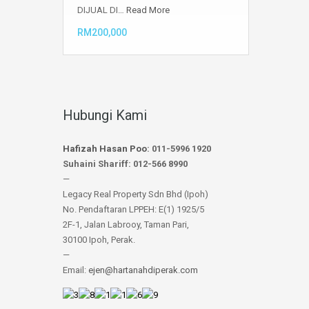
DIJUAL DI…
Read More
RM200,000
Hubungi Kami
Hafizah Hasan Poo
: 011-5996 1920
Suhaini Shariff: 012-566 8990
—
Legacy Real Property Sdn Bhd (Ipoh)
No. Pendaftaran LPPEH: E(1) 1925/5
2F-1, Jalan Labrooy, Taman Pari,
30100 Ipoh, Perak.
—
Email:
ejen@hartanahdiperak.com