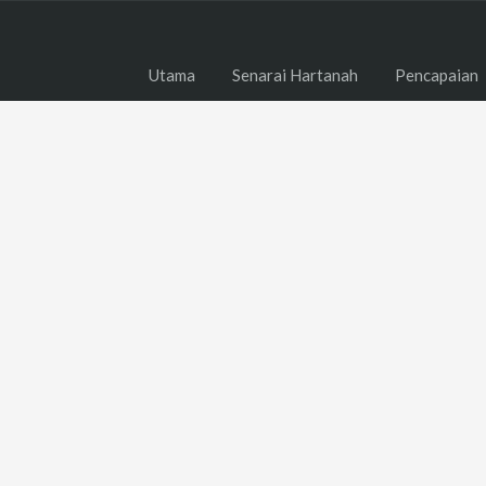
Utama
Senarai Hartanah
Pencapaian