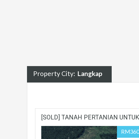
Property City:
Langkap
[SOLD] TANAH PERTANIAN UNTUK 
RM360