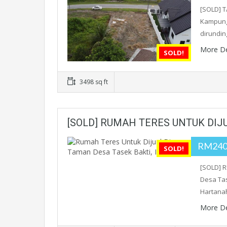
[SOLD] 
Kampung 
dirundin
More De
SOLD!
3498 sq ft
[SOLD] RUMAH TERES UNTUK DIJU
RM240
SOLD!
[SOLD] 
Desa Tas
Hartana
More De