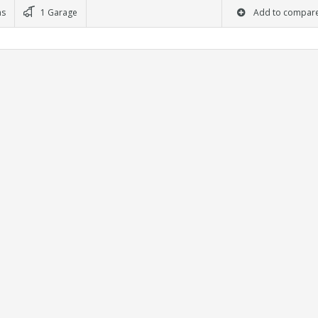
ms
1 Garage
Add to compar