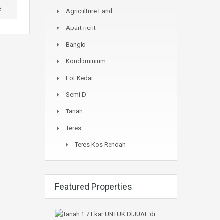
e
Agriculture Land
Apartment
Banglo
Kondominium
Lot Kedai
Semi-D
Tanah
Teres
Teres Kos Rendah
Featured Properties