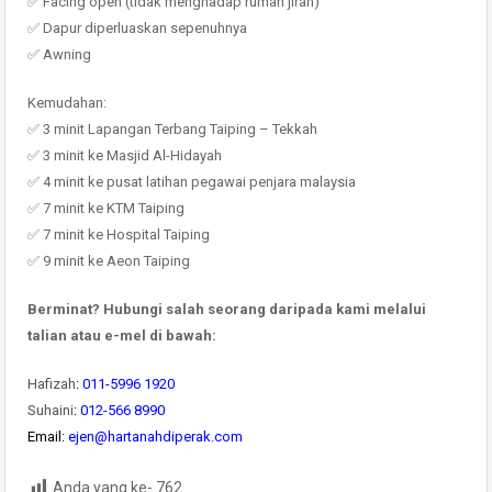
✅ Facing open (tidak menghadap rumah jiran)
✅ Dapur diperluaskan sepenuhnya
✅ Awning
Kemudahan:
✅ 3 minit Lapangan Terbang Taiping – Tekkah
✅ 3 minit ke Masjid Al-Hidayah
✅ 4 minit ke pusat latihan pegawai penjara malaysia
✅ 7 minit ke KTM Taiping
✅ 7 minit ke Hospital Taiping
✅ 9 minit ke Aeon Taiping
Berminat? Hubungi salah seorang daripada kami melalui
talian atau e-mel di bawah:
Hafizah
:
011-5996 1920
Suhaini
:
012-566 8990
Email:
ejen@hartanahdiperak.com
Anda yang ke-
762