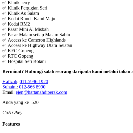
✅ Klinik Jerry
✅ Klinik Pergigian Seri
✅ Klinik As-Salam
✅ Kedai Runcit Kami Maju
✅ Kedai RM2
✅ Pasar Mini Al Misbah
✅ Pasar Malam setiap Malam Sabtu
✅ Access ke Cameron Highlands
✅ Access ke Highway Utara-Selatan
✅ KFC Gopeng
✅ RTC Gopeng
✅ Hospital Seri Botani
Berminat? Hubungi salah seorang daripada kami melalui talian 
Hafizah
:
011-5996 1920
Suhaini
:
012-566 8990
Email:
ejen@hartanahdiperak.com
Anda yang ke-
520
CoA Obey
Features