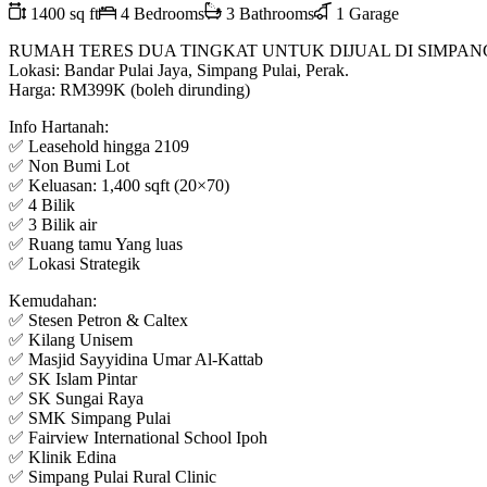
1400 sq ft
4 Bedrooms
3 Bathrooms
1 Garage
RUMAH TERES DUA TINGKAT UNTUK DIJUAL DI SIMPAN
Lokasi: Bandar Pulai Jaya, Simpang Pulai, Perak.
Harga: RM399K (boleh dirunding)
Info Hartanah:
✅ Leasehold hingga 2109
✅ Non Bumi Lot
✅ Keluasan: 1,400 sqft (20×70)
✅ 4 Bilik
✅ 3 Bilik air
✅ Ruang tamu Yang luas
✅ Lokasi Strategik
Kemudahan:
✅ Stesen Petron & Caltex
✅ Kilang Unisem
✅ Masjid Sayyidina Umar Al-Kattab
✅ SK Islam Pintar
✅ SK Sungai Raya
✅ SMK Simpang Pulai
✅ Fairview International School Ipoh
✅ Klinik Edina
✅ Simpang Pulai Rural Clinic