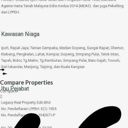
Agensi Harta Tanah Malaysia Edisi Kedua 2014 (MEAS) dan juga Pekeliling
dari LPPEH.
Kawasan Niaga
Ipoh, Rapat Jaya, Taman Cempaka, Medan Gopeng, Sungai Rapat, Chemor,
Klebang, Pengkalan, Lahat, Kampar, Gopeng, Simpang Pulai, Telok Intan,
Tapah, Bidor, Tg.Malim, Tg.Rambutan, Simpang Pulai, Batu Gajah, Tronoh,
Seri Iskandar, Manjung, Taiping, dan Kuala Kangsar.
Compare Properties
Ibu Pejabat
Compare
Legacy Real Property Sdn Bhd
No. Pendaftaran LPPEH: E(1) 1925
No. Pendaftaran SSM: 1342671-P
No. 20, Jalan Badminton 13/29,