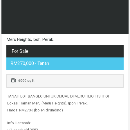
Meru Heights, Ipoh, Perak.
For Sale
RM270,000
- Tanah
6000 sq ft
TANAH LOT BANGLO UNTUK DIJUAL DI MERU HEIGHTS, IPOH
Lokasi: Taman Meru (Meru Heights), Ipoh, Perak.
Harga: RM270K (boleh dirunding)
Info Hartanah:
✅ Leasehold 2083