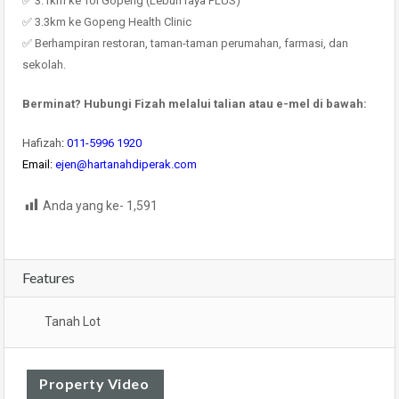
✅ 3.1km ke Tol Gopeng (Lebuh raya PLUS)
✅ 3.3km ke Gopeng Health Clinic
✅ Berhampiran restoran, taman-taman perumahan, farmasi, dan
sekolah.
Berminat? Hubungi Fizah melalui talian atau e-mel di bawah:
Hafizah
:
011-5996 1920
Email:
ejen@hartanahdiperak.com
Anda yang ke-
1,591
Features
Tanah Lot
Property Video