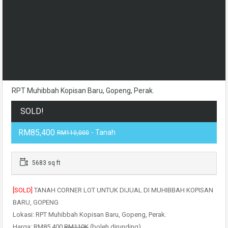
RPT Muhibbah Kopisan Baru, Gopeng, Perak.
SOLD!
RM85,400
- Tanah
RM110,000
5683 sq ft
[SOLD]
TANAH CORNER LOT UNTUK DIJUAL DI MUHIBBAH KOPISAN
BARU, GOPENG
Lokasi: RPT Muhibbah Kopisan Baru, Gopeng, Perak.
Harga: RM85,400
RM110K
(boleh dirunding)