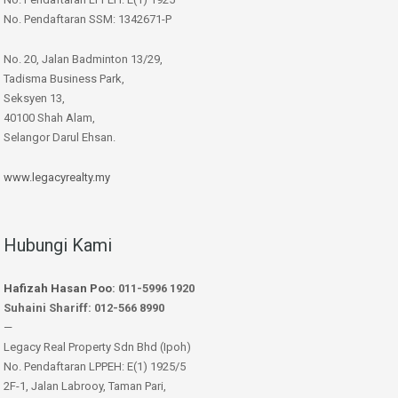
No. Pendaftaran SSM: 1342671-P
No. 20, Jalan Badminton 13/29,
Tadisma Business Park,
Seksyen 13,
40100 Shah Alam,
Selangor Darul Ehsan.
www.legacyrealty.my
Hubungi Kami
Hafizah Hasan Poo
: 011-5996 1920
Suhaini Shariff: 012-566 8990
—
Legacy Real Property Sdn Bhd (Ipoh)
No. Pendaftaran LPPEH: E(1) 1925/5
2F-1, Jalan Labrooy, Taman Pari,