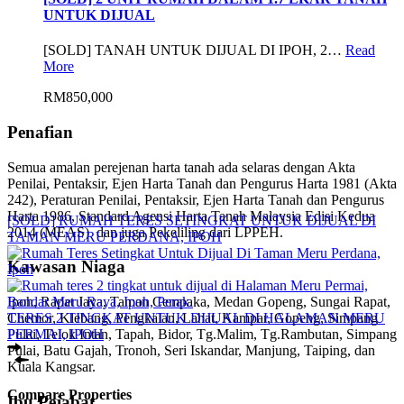
UNTUK DIJUAL
[SOLD] TANAH UNTUK DIJUAL DI IPOH, 2…
Read
More
RM850,000
Penafian
Semua amalan perejenan harta tanah ada selaras dengan Akta
Penilai, Pentaksir, Ejen Harta Tanah dan Pengurus Harta 1981 (Akta
242), Peraturan Penilai, Pentaksir, Ejen Harta Tanah dan Pengurus
Harta 1986, Standard Agensi Harta Tanah Malaysia Edisi Kedua
[SOLD] RUMAH TERES SETINGKAT UNTUK DIJUAL DI
2014 (MEAS) dan juga Pekeliling dari LPPEH.
TAMAN MERU PERDANA, IPOH
Kawasan Niaga
Ipoh, Rapat Jaya, Taman Cempaka, Medan Gopeng, Sungai Rapat,
TERES 2 TINGKAT UNTUK DIJUAL DI HALAMAN MERU
Chemor, Klebang, Pengkalan, Lahat, Kampar, Gopeng, Simpang
PERMAI, IPOH
Pulai, Telok Intan, Tapah, Bidor, Tg.Malim, Tg.Rambutan, Simpang
Pulai, Batu Gajah, Tronoh, Seri Iskandar, Manjung, Taiping, dan
Kuala Kangsar.
Compare Properties
Ibu Pejabat