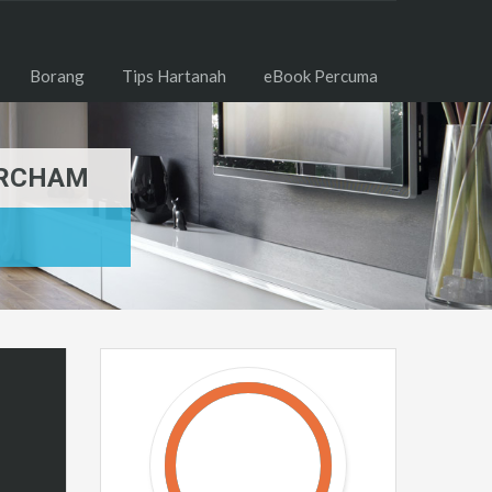
Borang
Tips Hartanah
eBook Percuma
BERCHAM