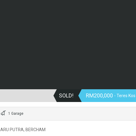
SOLD!
RM200,000
- Teres Ko
1 Garage
 BARU PUTRA, BERCHAM