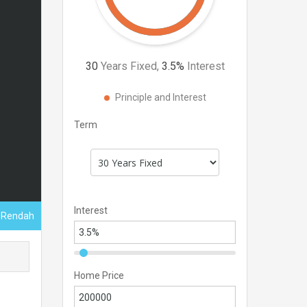
30
Years Fixed,
3.5
%
Interest
Principle and Interest
Term
Interest
s Rendah
Home Price