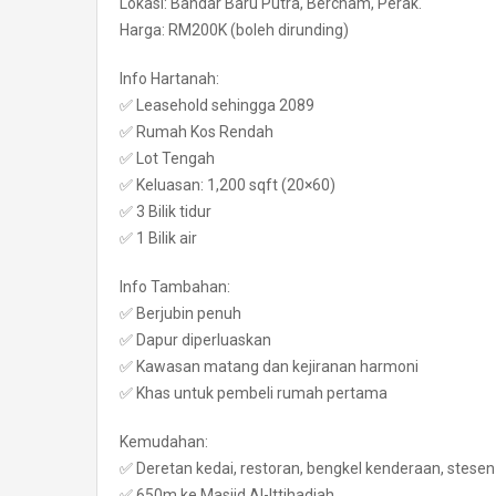
Lokasi: Bandar Baru Putra, Bercham, Perak.
Harga: RM200K (boleh dirunding)
Info Hartanah:
✅ Leasehold sehingga 2089
✅ Rumah Kos Rendah
✅ Lot Tengah
✅ Keluasan: 1,200 sqft (20×60)
✅ 3 Bilik tidur
✅ 1 Bilik air
Info Tambahan:
✅ Berjubin penuh
✅ Dapur diperluaskan
✅ Kawasan matang dan kejiranan harmoni
✅ Khas untuk pembeli rumah pertama
Kemudahan:
✅ Deretan kedai, restoran, bengkel kenderaan, stese
✅ 650m ke Masjid Al-Ittihadiah