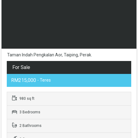
Taman Indah Pengkalan Aor, Taiping, Perak.
For Sale
RM215,000
- Teres
980 sq ft
3 Bedrooms
2 Bathrooms