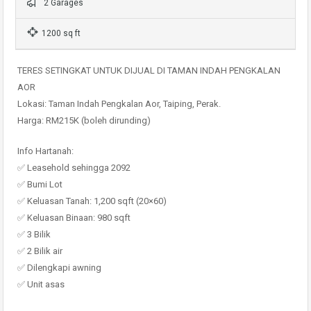
2 Garages
1200 sq ft
TERES SETINGKAT UNTUK DIJUAL DI TAMAN INDAH PENGKALAN
AOR
Lokasi: Taman Indah Pengkalan Aor, Taiping, Perak.
Harga: RM215K (boleh dirunding)
Info Hartanah:
✅ Leasehold sehingga 2092
✅ Bumi Lot
✅ Keluasan Tanah: 1,200 sqft (20×60)
✅ Keluasan Binaan: 980 sqft
✅ 3 Bilik
✅ 2 Bilik air
✅ Dilengkapi awning
✅ Unit asas