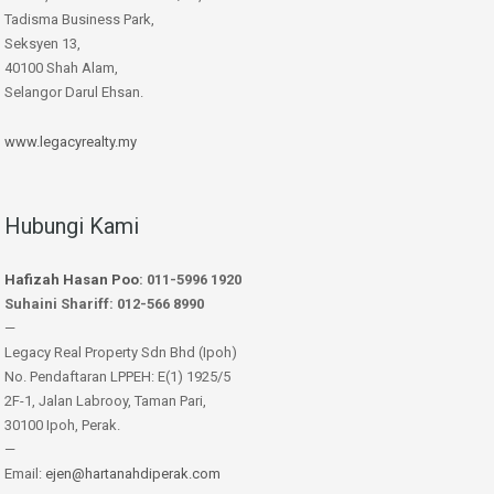
Tadisma Business Park,
Seksyen 13,
40100 Shah Alam,
Selangor Darul Ehsan.
www.legacyrealty.my
Hubungi Kami
Hafizah Hasan Poo
: 011-5996 1920
Suhaini Shariff: 012-566 8990
—
Legacy Real Property Sdn Bhd (Ipoh)
No. Pendaftaran LPPEH: E(1) 1925/5
2F-1, Jalan Labrooy, Taman Pari,
30100 Ipoh, Perak.
—
Email:
ejen@hartanahdiperak.com