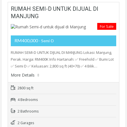
RUMAH SEMI-D UNTUK DIJUAL DI
MANJUNG
For Sale
RM400,000
- Semi-D
RUMAH SEMI-D UNTUK DIJUAL DI MANJUNG Lokasi: Manjung,
Perak. Harga: RM400K Info Hartanah: ✅ Freehold ✅ Bumi Lot
✅ Semi D ✅ Keluasan: 2,800 sq ft (40×70) ✅ 4 Bilik…
More Details
2800 sq ft
4 Bedrooms
2 Bathrooms
2 Garages