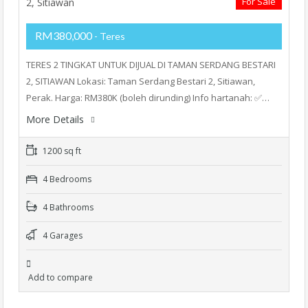
For Sale
RM380,000
- Teres
TERES 2 TINGKAT UNTUK DIJUAL DI TAMAN SERDANG BESTARI
2, SITIAWAN Lokasi: Taman Serdang Bestari 2, Sitiawan,
Perak. Harga: RM380K (boleh dirunding) Info hartanah: ✅…
More Details
1200 sq ft
4 Bedrooms
4 Bathrooms
4 Garages
Add to compare