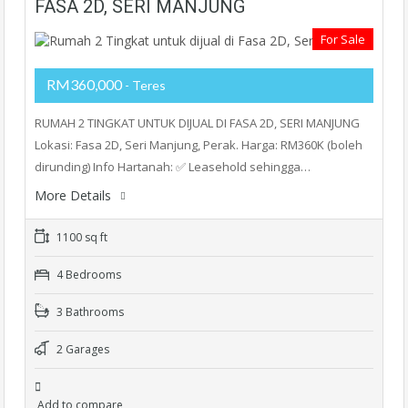
FASA 2D, SERI MANJUNG
For Sale
RM360,000
- Teres
RUMAH 2 TINGKAT UNTUK DIJUAL DI FASA 2D, SERI MANJUNG
Lokasi: Fasa 2D, Seri Manjung, Perak. Harga: RM360K (boleh
dirunding) Info Hartanah: ✅ Leasehold sehingga…
More Details
1100 sq ft
4 Bedrooms
3 Bathrooms
2 Garages
Add to compare