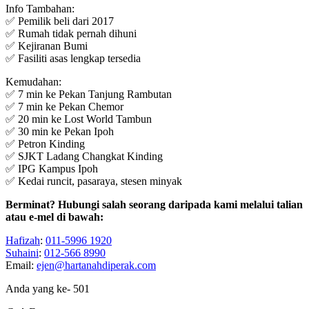
Info Tambahan:
✅ Pemilik beli dari 2017
✅ Rumah tidak pernah dihuni
✅ Kejiranan Bumi
✅ Fasiliti asas lengkap tersedia
Kemudahan:
✅ 7 min ke Pekan Tanjung Rambutan
✅ 7 min ke Pekan Chemor
✅ 20 min ke Lost World Tambun
✅ 30 min ke Pekan Ipoh
✅ Petron Kinding
✅ SJKT Ladang Changkat Kinding
✅ IPG Kampus Ipoh
✅ Kedai runcit, pasaraya, stesen minyak
Berminat? Hubungi salah seorang daripada kami melalui talian
atau e-mel di bawah:
Hafizah
:
011-5996 1920
Suhaini
:
012-566 8990
Email:
ejen@hartanahdiperak.com
Anda yang ke-
501