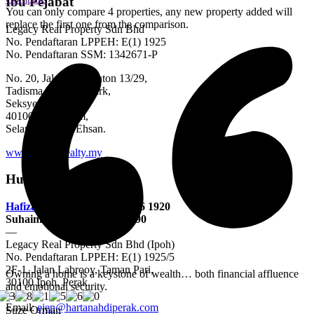
Ibu Pejabat
You can only compare 4 properties, any new property added will
replace the first one from the comparison.
Legacy Real Property Sdn Bhd
No. Pendaftaran LPPEH: E(1) 1925
No. Pendaftaran SSM: 1342671-P
No. 20, Jalan Badminton 13/29,
Tadisma Business Park,
Seksyen 13,
40100 Shah Alam,
Selangor Darul Ehsan.
www.legacyrealty.my
Hubungi Kami
Hafizah Hasan Poo
: 011-5996 1920
Suhaini Shariff: 012-566 8990
—
Legacy Real Property Sdn Bhd (Ipoh)
No. Pendaftaran LPPEH: E(1) 1925/5
2F-1, Jalan Labrooy, Taman Pari,
Owning a home is a keystone of wealth… both financial affluence
30100 Ipoh, Perak.
and emotional security.
—
Email:
ejen@hartanahdiperak.com
Suze Orman