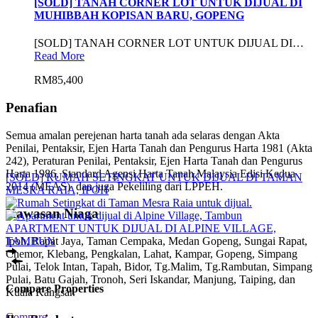
[SOLD] TANAH CORNER LOT UNTUK DIJUAL DI
MUHIBBAH KOPISAN BARU, GOPENG
[SOLD] TANAH CORNER LOT UNTUK DIJUAL DI…
Read More
RM85,400
Penafian
Semua amalan perejenan harta tanah ada selaras dengan Akta
Penilai, Pentaksir, Ejen Harta Tanah dan Pengurus Harta 1981 (Akta
242), Peraturan Penilai, Pentaksir, Ejen Harta Tanah dan Pengurus
Harta 1986, Standard Agensi Harta Tanah Malaysia Edisi Kedua
[SOLD] RUMAH SETINGKAT UNTUK DIJUAL DI TAMAN
2014 (MEAS) dan juga Pekeliling dari LPPEH.
MESRA RAIA, IPOH
Kawasan Niaga
APARTMENT UNTUK DIJUAL DI ALPINE VILLAGE,
TAMBUN
Ipoh, Rapat Jaya, Taman Cempaka, Medan Gopeng, Sungai Rapat,
Chemor, Klebang, Pengkalan, Lahat, Kampar, Gopeng, Simpang
Pulai, Telok Intan, Tapah, Bidor, Tg.Malim, Tg.Rambutan, Simpang
Pulai, Batu Gajah, Tronoh, Seri Iskandar, Manjung, Taiping, dan
Compare Properties
Kuala Kangsar.
Compare