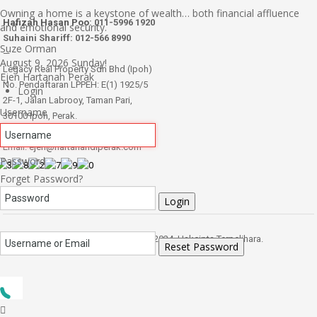
Owning a home is a keystone of wealth… both financial affluence
Hafizah Hasan Poo
: 011-5996 1920
and emotional security.
Suhaini Shariff: 012-566 8990
Suze Orman
—
August 9, 2026
Sunday!
Legacy Real Property Sdn Bhd (Ipoh)
Ejen Hartanah Perak
No. Pendaftaran LPPEH: E(1) 1925/5
Login
2F-1, Jalan Labrooy, Taman Pari,
Username
30100 Ipoh, Perak.
—
Email:
ejen@hartanahdiperak.com
Password
Forget Password?
Login
HartanahdiPerak.com © 2024. Hakcipta Terpelihara.
Reset Password