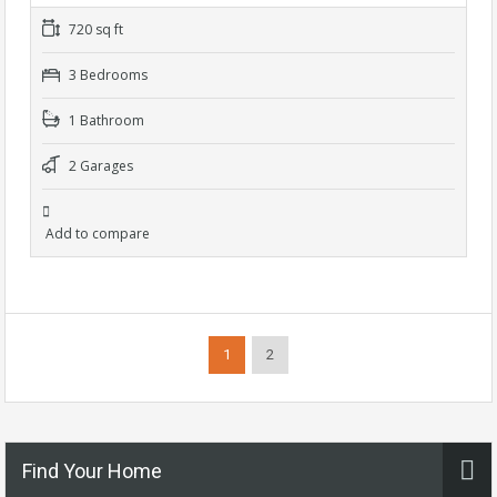
720 sq ft
3 Bedrooms
1 Bathroom
2 Garages
Add to compare
1
2
Find Your Home