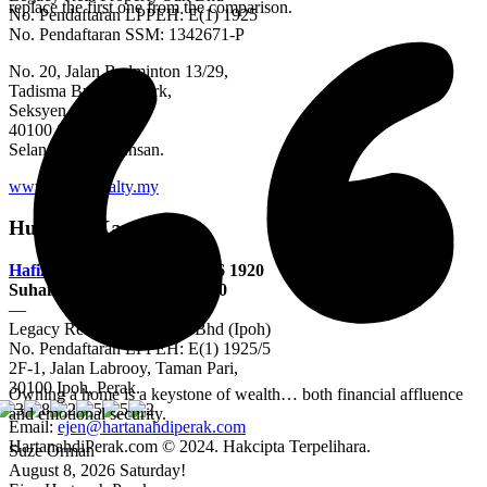
replace the first one from the comparison.
No. Pendaftaran LPPEH: E(1) 1925
No. Pendaftaran SSM: 1342671-P
No. 20, Jalan Badminton 13/29,
Tadisma Business Park,
Seksyen 13,
40100 Shah Alam,
Selangor Darul Ehsan.
www.legacyrealty.my
Hubungi Kami
Hafizah Hasan Poo
: 011-5996 1920
Suhaini Shariff: 012-566 8990
—
Legacy Real Property Sdn Bhd (Ipoh)
No. Pendaftaran LPPEH: E(1) 1925/5
2F-1, Jalan Labrooy, Taman Pari,
30100 Ipoh, Perak.
Owning a home is a keystone of wealth… both financial affluence
—
and emotional security.
Email:
ejen@hartanahdiperak.com
HartanahdiPerak.com © 2024. Hakcipta Terpelihara.
Suze Orman
August 8, 2026
Saturday!