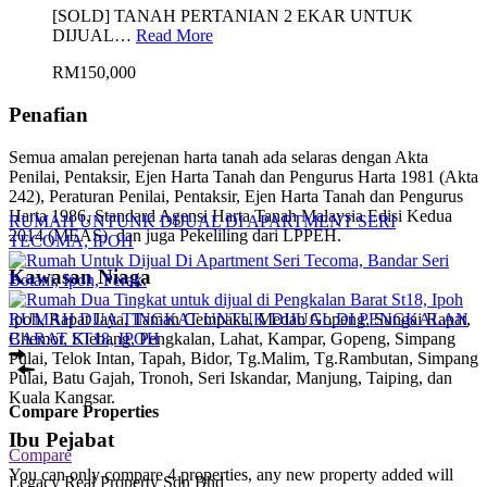
[SOLD] TANAH PERTANIAN 2 EKAR UNTUK
DIJUAL…
Read More
RM150,000
Penafian
Semua amalan perejenan harta tanah ada selaras dengan Akta
Penilai, Pentaksir, Ejen Harta Tanah dan Pengurus Harta 1981 (Akta
242), Peraturan Penilai, Pentaksir, Ejen Harta Tanah dan Pengurus
Harta 1986, Standard Agensi Harta Tanah Malaysia Edisi Kedua
RUMAH UNTUNK DIJUAL DI APARTMENT SERI
2014 (MEAS) dan juga Pekeliling dari LPPEH.
TECOMA, IPOH
Kawasan Niaga
RUMAH DUA TINGKAT UNTUK DIJUAL DI PENGKALAN
Ipoh, Rapat Jaya, Taman Cempaka, Medan Gopeng, Sungai Rapat,
BARAT ST18, IPOH
Chemor, Klebang, Pengkalan, Lahat, Kampar, Gopeng, Simpang
Pulai, Telok Intan, Tapah, Bidor, Tg.Malim, Tg.Rambutan, Simpang
Pulai, Batu Gajah, Tronoh, Seri Iskandar, Manjung, Taiping, dan
Kuala Kangsar.
Compare Properties
Ibu Pejabat
Compare
You can only compare 4 properties, any new property added will
Legacy Real Property Sdn Bhd