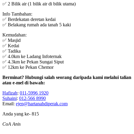
✅ 2 Bilik air (1 bilik air di bilik utama)
Info Tambahan:
✅ Berdekatan deretan kedai
✅ Belakang rumah ada tanah 5 kaki
Kemudahan:
✅ Masjid
✅ Kedai
✅ Tadika
✅ 4.0km ke Ladang Infoternak
✅ 4.3km ke Pekan Sungai Siput
✅ 12km ke Pekan Chemor
Berminat? Hubungi salah seorang daripada kami melalui talian
atau e-mel di bawah:
Hafizah
:
011-5996 1920
Suhaini
:
012-566 8990
Email:
ejen@hartanahdiperak.com
Anda yang ke-
815
CoA Anis