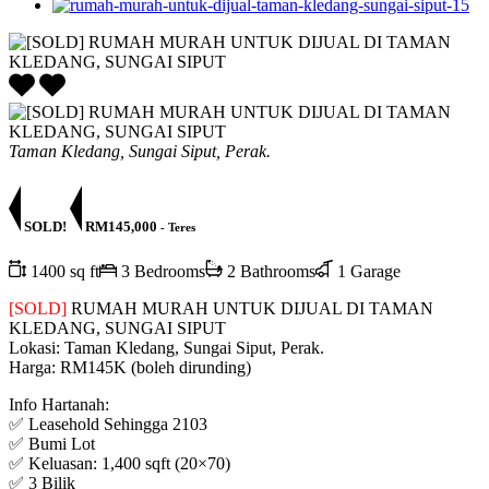
Taman Kledang, Sungai Siput, Perak.
SOLD!
RM145,000
- Teres
1400 sq ft
3 Bedrooms
2 Bathrooms
1 Garage
[SOLD]
RUMAH MURAH UNTUK DIJUAL DI TAMAN
KLEDANG, SUNGAI SIPUT
Lokasi: Taman Kledang, Sungai Siput, Perak.
Harga: RM145K (boleh dirunding)
Info Hartanah:
✅ Leasehold Sehingga 2103
✅ Bumi Lot
✅ Keluasan: 1,400 sqft (20×70)
✅ 3 Bilik