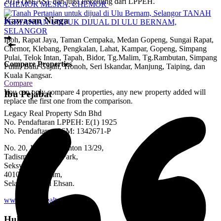
2014 (MEAS) dan juga Pekeliling dari LPPEH.
CHEMOR MESRA, CHEMOR
TANAH
Kawasan Niaga
PERTANIAN UNTUK DIJUAL DI ULU BERNAM,
SELANGOR
Ipoh, Rapat Jaya, Taman Cempaka, Medan Gopeng, Sungai Rapat,
Chemor, Klebang, Pengkalan, Lahat, Kampar, Gopeng, Simpang
Pulai, Telok Intan, Tapah, Bidor, Tg.Malim, Tg.Rambutan, Simpang
Compare Properties
Pulai, Batu Gajah, Tronoh, Seri Iskandar, Manjung, Taiping, dan
Kuala Kangsar.
Compare
You can only compare 4 properties, any new property added will
Ibu Pejabat
replace the first one from the comparison.
Legacy Real Property Sdn Bhd
No. Pendaftaran LPPEH: E(1) 1925
No. Pendaftaran SSM: 1342671-P
No. 20, Jalan Badminton 13/29,
Tadisma Business Park,
Seksyen 13,
40100 Shah Alam,
Selangor Darul Ehsan.
www.legacyrealty.my
Hubungi Kami