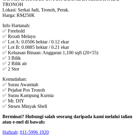
TRONOH
Lokasi: Serkai Jadi, Tronoh, Perak.
Harga: RM250K
Info Hartanah:
✅ Freehold
✅ Rezab Melayu
✅ Lot A: 0.0506 hektar / 0.12 ekar
✅ Lot B: 0.0885 hektar / 0.21 ekar
✅ Keluasan Binaan: Anggaran 1,100 sqft (20×55)
✅ 3 Bilik
✅ 2 Bilik air
✅ 2 Stor
Kemudahan:
✅ Surau Awamiah
✅ Pejabat Pos Tronoh
✅ Surau Kampung Kurnia
✅ Mr. DIY
✅ Stesen Minyak Shell
Berminat? Hubungi salah seorang daripada kami melalui talian
atau e-mel di bawah:
Hafizah
:
011-5996 1920