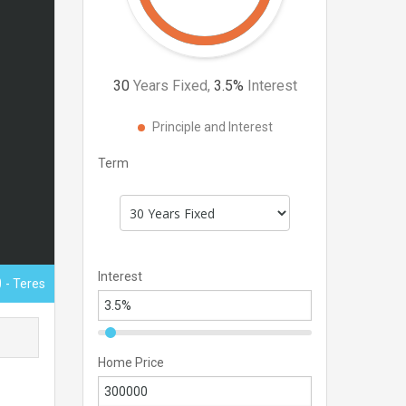
30
Years Fixed,
3.5
%
Interest
Principle and Interest
Term
Interest
0
- Teres
Home Price