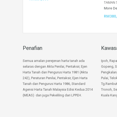
TAMAN 
More De
RM380,
Penafian
Kawas
Semua amalan perejenan harta tanah ada
Ipoh, Rap
selaras dengan Akta Penilai, Pentaksir, Ejen
Gopeng, S
Harta Tanah dan Pengurus Harta 1981 (Akta
Pengkalan
242), Peraturan Penilai, Pentaksir, Ejen Harta
Pulai, Telo
Tanah dan Pengurus Harta 1986, Standard
Tg.Rambuta
Agensi Harta Tanah Malaysia Edisi Kedua 2014
Tronoh, Se
(MEAS) dan juga Pekeliling dari LPPEH.
Kuala Kang