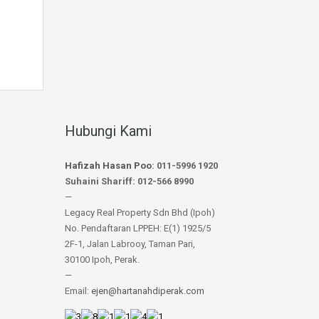
Hubungi Kami
Hafizah Hasan Poo
: 011-5996 1920
Suhaini Shariff: 012-566 8990
—
Legacy Real Property Sdn Bhd (Ipoh)
No. Pendaftaran LPPEH: E(1) 1925/5
2F-1, Jalan Labrooy, Taman Pari,
30100 Ipoh, Perak.
—
Email:
ejen@hartanahdiperak.com