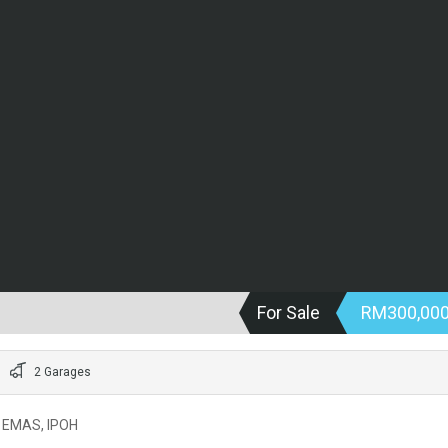
For Sale
RM300,00
2 Garages
 EMAS, IPOH