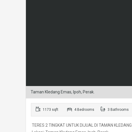
Taman Kledang Emas, Ipoh, Perak.
1173 sqft
4 Bedrooms
3 Bathrooms
TERES 2 TINGKAT UNTUK DIJUAL DI TAMAN KLEDANG