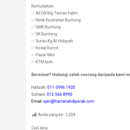
Kemudahan:
✅ AEON Big Taman Falim
✅ Klinik Kesihatan Buntong
✅ SMK Buntong
✅ SK Buntong
✅ Surau Kg Al-Hidayah
✅ Kedai Runcit
✅ Pasar Mini
✅ KTM Ipoh
Berminat? Hubungi salah seorang daripada kami mel
Hafizah
:
011-5996 1920
Suhaini
:
012-566 8990
Email:
ejen@hartanahdiperak.com
Anda yang ke-
1,204
CoA Aina