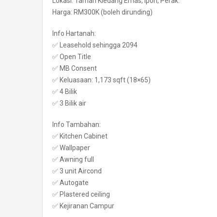
Lokasi: Taman Kledang Emas, Ipoh, Perak.
Harga: RM300K (boleh dirunding)
Info Hartanah:
✅ Leasehold sehingga 2094
✅ Open Title
✅ MB Consent
✅ Keluasaan: 1,173 sqft (18×65)
✅ 4 Bilik
✅ 3 Bilik air
Info Tambahan:
✅ Kitchen Cabinet
✅ Wallpaper
✅ Awning full
✅ 3 unit Aircond
✅ Autogate
✅ Plastered ceiling
✅ Kejiranan Campur