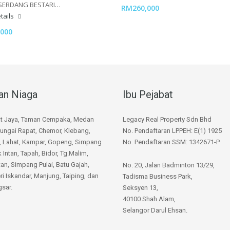
SERDANG BESTARI…
RM260,000
tails
000
an Niaga
Ibu Pejabat
at Jaya, Taman Cempaka, Medan
Legacy Real Property Sdn Bhd
ungai Rapat, Chemor, Klebang,
No. Pendaftaran LPPEH: E(1) 1925
, Lahat, Kampar, Gopeng, Simpang
No. Pendaftaran SSM: 1342671-P
k Intan, Tapah, Bidor, Tg.Malim,
n, Simpang Pulai, Batu Gajah,
No. 20, Jalan Badminton 13/29,
ri Iskandar, Manjung, Taiping, dan
Tadisma Business Park,
sar.
Seksyen 13,
40100 Shah Alam,
Selangor Darul Ehsan.