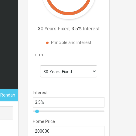
30
Years Fixed,
3.5
%
Interest
Principle and Interest
Term
Interest
s Rendah
Home Price