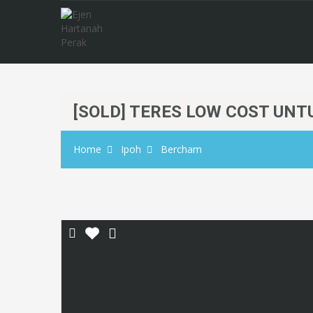
[SOLD] TERES LOW COST UNT
Home
Ipoh
Bercham