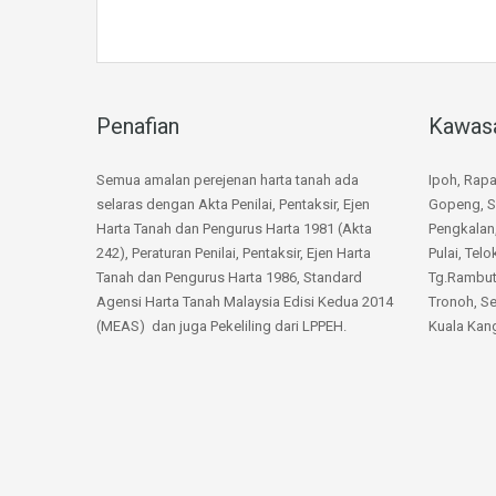
Penafian
Kawas
Semua amalan perejenan harta tanah ada
Ipoh, Rap
selaras dengan Akta Penilai, Pentaksir, Ejen
Gopeng, S
Harta Tanah dan Pengurus Harta 1981 (Akta
Pengkalan
242), Peraturan Penilai, Pentaksir, Ejen Harta
Pulai, Telo
Tanah dan Pengurus Harta 1986, Standard
Tg.Rambuta
Agensi Harta Tanah Malaysia Edisi Kedua 2014
Tronoh, Se
(MEAS) dan juga Pekeliling dari LPPEH.
Kuala Kang