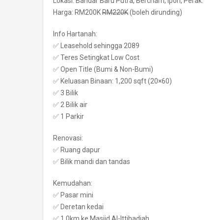
Lokasi: Bandar Baru Putra, Bercham, Ipoh, Perak.
Harga: RM200K
RM220K
(boleh dirunding)
Info Hartanah:
✅ Leasehold sehingga 2089
✅ Teres Setingkat Low Cost
✅ Open Title (Bumi & Non-Bumi)
✅ Keluasan Binaan: 1,200 sqft (20×60)
✅ 3 Bilik
✅ 2 Bilik air
✅ 1 Parkir
Renovasi:
✅ Ruang dapur
✅ Bilik mandi dan tandas
Kemudahan:
✅ Pasar mini
✅ Deretan kedai
✅ 1.0km ke Masjid Al-Ittihadiah