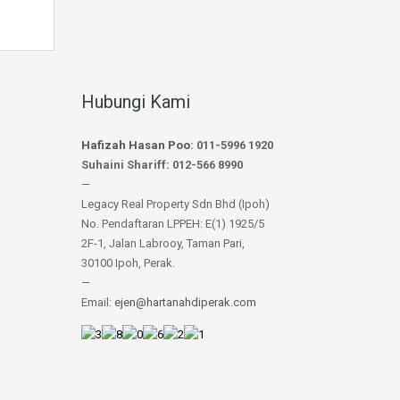
Hubungi Kami
Hafizah Hasan Poo
: 011-5996 1920
Suhaini Shariff: 012-566 8990
—
Legacy Real Property Sdn Bhd (Ipoh)
No. Pendaftaran LPPEH: E(1) 1925/5
2F-1, Jalan Labrooy, Taman Pari,
30100 Ipoh, Perak.
—
Email:
ejen@hartanahdiperak.com