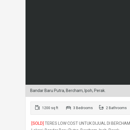
Bandar Baru Putra, Bercham, Ipoh, Perak.
1200 sq ft
3 Bedrooms
2 Bathrooms
[SOLD]
TERES LOW COST UNTUK DIJUAL DI BERCHAM,