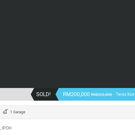
SOLD!
RM200,000
RM220,000
- Teres Ko
1 Garage
 IPOH