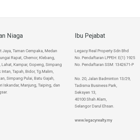
an Niaga
Ibu Pejabat
at Jaya, Taman Cempaka, Medan
Legacy Real Property Sdn Bhd
ungai Rapat, Chemor, Klebang,
No. Pendaftaran LPPEH: E(1) 1925
, Lahat, Kampar, Gopeng, Simpang
No. Pendaftaran SSM: 1342671-P
k Intan, Tapah, Bidor, Tg.Malim,
n, Simpang Pulai, Batu Gajah,
No. 20, Jalan Badminton 13/29,
ri Iskandar, Manjung, Taiping, dan
Tadisma Business Park,
sar.
Seksyen 13,
40100 Shah Alam,
Selangor Darul Ehsan.
www.legacyrealty.my