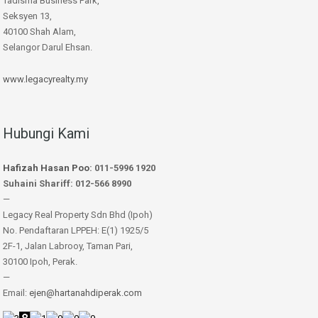
Tadisma Business Park,
Seksyen 13,
40100 Shah Alam,
Selangor Darul Ehsan.
www.legacyrealty.my
Hubungi Kami
Hafizah Hasan Poo
: 011-5996 1920
Suhaini Shariff: 012-566 8990
—
Legacy Real Property Sdn Bhd (Ipoh)
No. Pendaftaran LPPEH: E(1) 1925/5
2F-1, Jalan Labrooy, Taman Pari,
30100 Ipoh, Perak.
—
Email:
ejen@hartanahdiperak.com