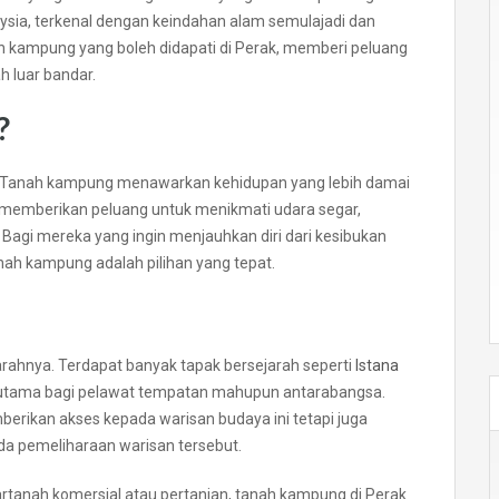
laysia, terkenal dengan keindahan alam semulajadi dan
h kampung yang boleh didapati di Perak, memberi peluang
h luar bandar.
?
 Tanah kampung menawarkan kehidupan yang lebih damai
a memberikan peluang untuk menikmati udara segar,
Bagi mereka yang ingin menjauhkan diri dari kesibukan
anah kampung adalah pilihan yang tepat.
arahnya. Terdapat banyak tapak bersejarah seperti
Istana
 utama bagi pelawat tempatan mahupun antarabangsa.
erikan akses kepada warisan budaya ini tetapi juga
 pemeliharaan warisan tersebut.
rtanah komersial atau pertanian, tanah kampung di Perak