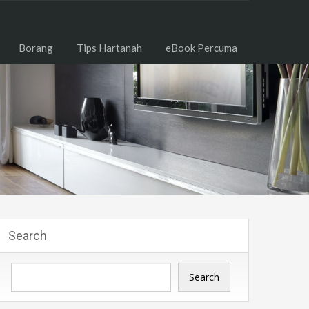
Borang
Tips Hartanah
eBook Percuma
Search
Search