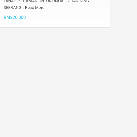
TANAH PERTANIAN UNTUK DIJUAL DI TANJONG
SEBRANG…
Read More
RM220,000