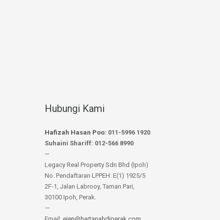
Hubungi Kami
Hafizah Hasan Poo
: 011-5996 1920
Suhaini Shariff: 012-566 8990
—
Legacy Real Property Sdn Bhd (Ipoh)
No. Pendaftaran LPPEH: E(1) 1925/5
2F-1, Jalan Labrooy, Taman Pari,
30100 Ipoh, Perak.
—
Email:
ejen@hartanahdiperak.com