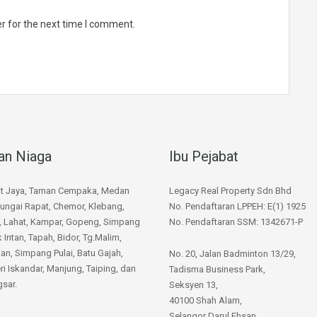
r for the next time I comment.
an Niaga
Ibu Pejabat
at Jaya, Taman Cempaka, Medan
Legacy Real Property Sdn Bhd
ungai Rapat, Chemor, Klebang,
No. Pendaftaran LPPEH: E(1) 1925
, Lahat, Kampar, Gopeng, Simpang
No. Pendaftaran SSM: 1342671-P
k Intan, Tapah, Bidor, Tg.Malim,
n, Simpang Pulai, Batu Gajah,
No. 20, Jalan Badminton 13/29,
ri Iskandar, Manjung, Taiping, dan
Tadisma Business Park,
sar.
Seksyen 13,
40100 Shah Alam,
Selangor Darul Ehsan.